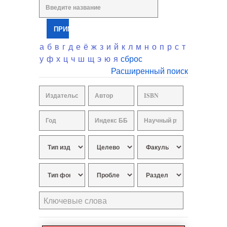
а
б
в
г
д
е
ё
ж
з
и
й
к
л
м
н
о
п
р
с
т
у
ф
х
ц
ч
ш
щ
э
ю
я
сброс
Расширенный поиск