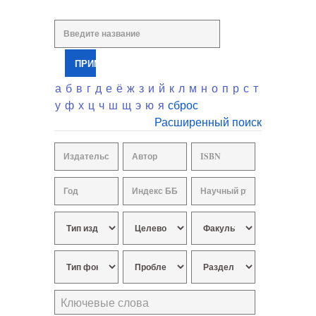
а
б
в
г
д
е
ё
ж
з
и
й
к
л
м
н
о
п
р
с
т
у
ф
х
ц
ч
ш
щ
э
ю
я
сброс
Расширенный поиск