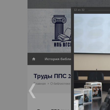
12
из
32
История библиотеки_2
Труды ППС 2014
Труды 
Главная
О библиотеке
Фотогалерея