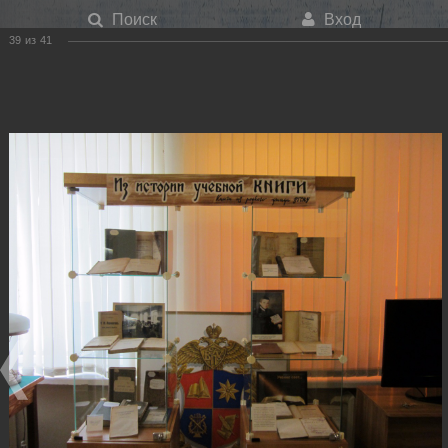
Поиск
Вход
39
из
41
Меню
История учебной книги 2012
Главная
О библиотеке
Фотогалерея
История учебной книги 2012