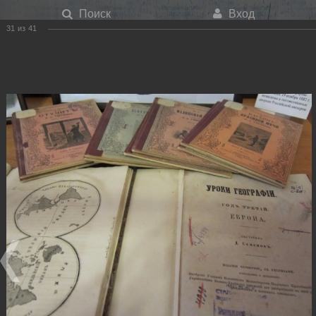
Поиск
Вход
31
из
41
Меню
История учебной книги 2012
Главная
О библиотеке
Фотогалерея
История учебной книги 2012