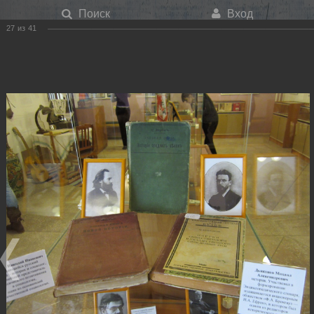
Поиск
Вход
27
из
41
Меню
История учебной книги 2012
Главная
О библиотеке
Фотогалерея
История учебной книги 2012