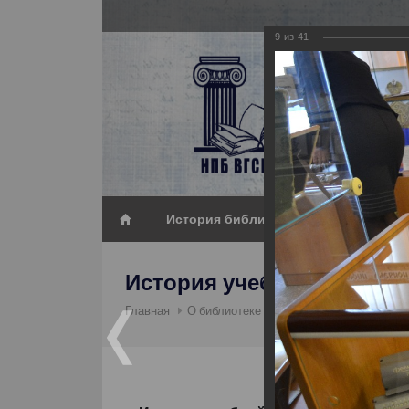
9
из
41
История библиотеки_2
История учебной книги 20
Истори
Главная
О библиотеке
Фотогалерея