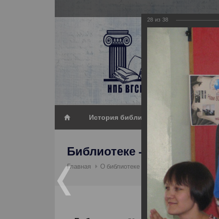
28
из
38
История библиотеки_2
Библиотеке - 80
Библио
Главная
О библиотеке
Фотогалерея