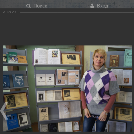
Поиск
Вход
20
из
20
Меню
Ахматова
Ахматова
Главная
О библиотеке
Фотогалерея