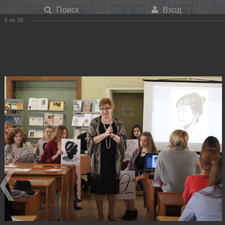
Поиск
Вход
5
из
20
Меню
Ахматова
Ахматова
Главная
О библиотеке
Фотогалерея