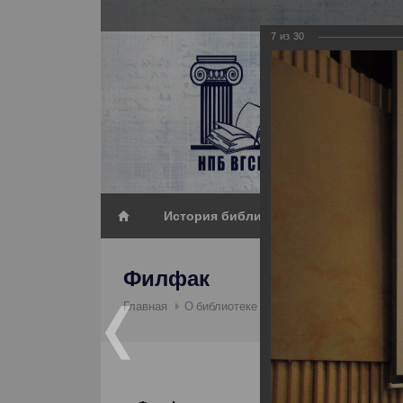
7
из
30
История библиотеки_2
Филфак
Филфа
Главная
О библиотеке
Фотогалерея