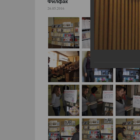
Филфак
26.05.2016